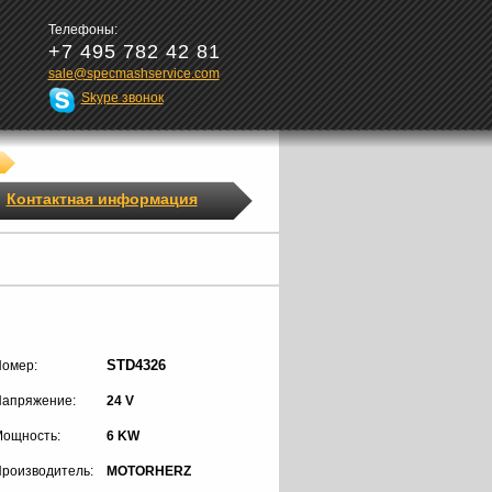
Телефоны:
+7 495 782 42 81
sale@specmashservice.com
Skype звонок
Контактная информация
STD4326
омер:
апряжение:
24 V
ощность:
6 KW
роизводитель:
MOTORHERZ