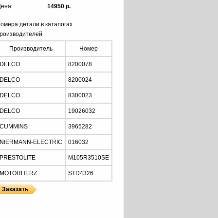
ена:
14950 р.
омера детали в каталогах
роизводителей
Производитель
Номер
DELCO
8200078
DELCO
8200024
DELCO
8300023
DELCO
19026032
CUMMINS
3965282
NIERMANN-ELECTRIC
016032
PRESTOLITE
M105R3510SE
MOTORHERZ
STD4326