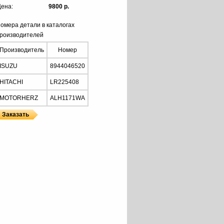
ена:
9800 р.
омера детали в каталогах
роизводителей
Производитель
Номер
ISUZU
8944046520
HITACHI
LR225408
MOTORHERZ
ALH1171WA
HERZ