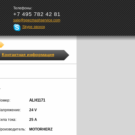
Телефоны:
+7 495 782 42 81
sale@specmashservice.com
Skype звонок
Контактная информация
1
ALH1171
омер:
апряжение:
24 V
ила тока:
25 A
роизводитель:
MOTORHERZ