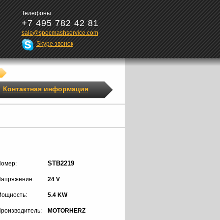
Телефоны:
+7 495 782 42 81
sale@specmashservice.com
Skype звонок
Контактная информация
STB2219
омер:
апряжение:
24 V
ощность:
5.4 KW
роизводитель:
MOTORHERZ