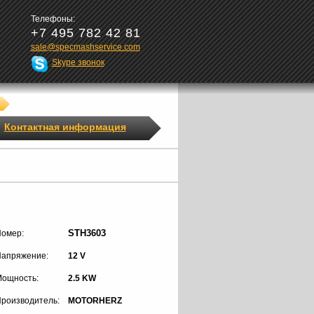
Телефоны:
+7 495 782 42 81
sale@specmashservice.com
Skype звонок
Контактная информация
STH3603
омер:
апряжение:
12 V
ощность:
2.5 KW
роизводитель:
MOTORHERZ