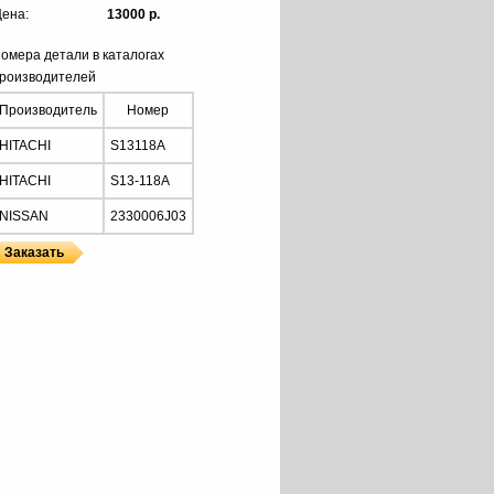
ена:
13000 р.
омера детали в каталогах
роизводителей
Производитель
Номер
HITACHI
S13118A
HITACHI
S13-118A
NISSAN
2330006J03
Z