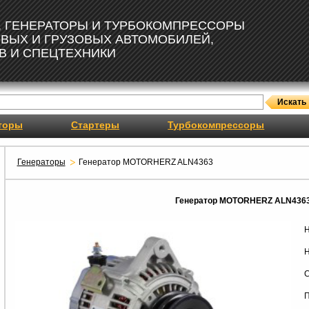
, ГЕНЕРАТОРЫ И ТУРБОКОМПРЕССОРЫ
ОВЫХ И ГРУЗОВЫХ АВТОМОБИЛЕЙ,
В И СПЕЦТЕХНИКИ
торы
Стартеры
Турбокомпрессоры
Генераторы
Генератор MOTORHERZ ALN4363
Генератор MOTORHERZ ALN436
Н
Н
С
П