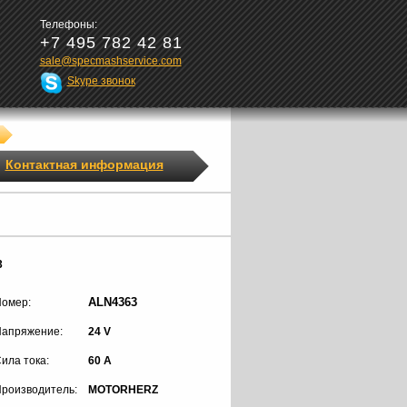
Телефоны:
+7 495 782 42 81
sale@specmashservice.com
Skype звонок
Контактная информация
3
ALN4363
омер:
апряжение:
24 V
ила тока:
60 A
роизводитель:
MOTORHERZ