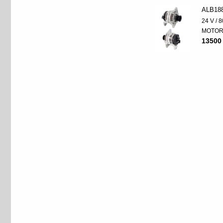
ALB18
24 V / 8
MOTO
13500