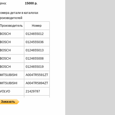
ена:
15000 р.
омера детали в каталогах
роизводителей
Производитель
Номер
BOSCH
0124655012
BOSCH
0124555036
BOSCH
0124655013
BOSCH
0124655008
BOSCH
0124655019
MITSUBISHI
A004TR5591ZT
MITSUBISHI
A004TR5894ZT
VOLVO
21429787
VOLVO
20409240
VOLVO
21429782