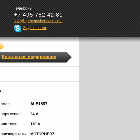
Телефоны:
+7 495 782 42 81
sale@specmashservice.com
Skype звонок
Контактная информация
3
ALB1883
омер:
апряжение:
24 V
ила тока:
110 A
роизводитель:
MOTORHERZ