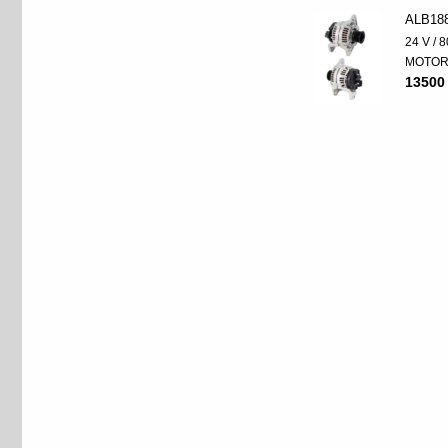
ALB18
24 V / 8
MOTO
13500