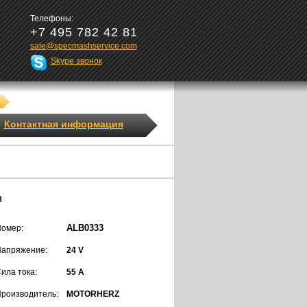
Телефоны:
+7 495 782 42 81
sale@specmashservice.com
Skype звонок
Контактная информация
3
ALB0333
омер:
апряжение:
24 V
ила тока:
55 A
роизводитель:
MOTORHERZ