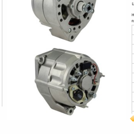
Ц
Н
п