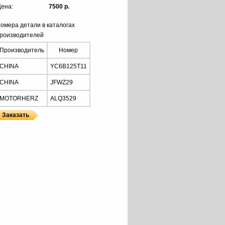
ена:
7500 р.
омера детали в каталогах
роизводителей
Производитель
Номер
CHINA
YC6B125T11
CHINA
JFWZ29
MOTORHERZ
ALQ3529
HERZ