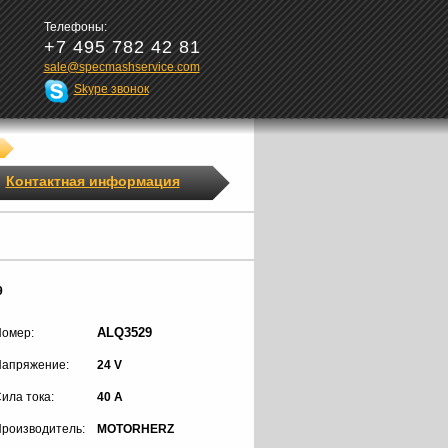
Телефоны:
+7 495 782 42 81
sale@specmashservice.com
Skype звонок
Контактная информация
9
ALQ3529
омер:
апряжение:
24 V
ила тока:
40 A
роизводитель:
MOTORHERZ