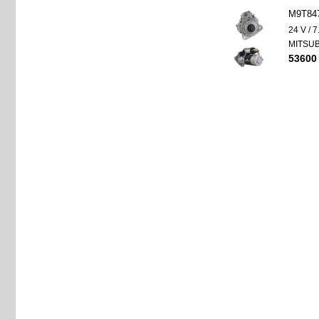
M9T84
24 V / 
MITSUB
53600