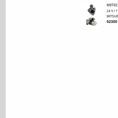
M9T82
24 V / 
MITSUB
52300