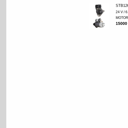
STB12
24 V / 
MOTO
15000