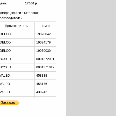
ена:
17000 р.
омера детали в каталогах
роизводителей
Производитель
Номер
DELCO
19070042
DELCO
19024179
DELCO
19070030
BOSCH
0001372001
BOSCH
0001371019
VALEO
458338
VALEO
458176
VALEO
438242
ISKRA
AZG4690
ISKRA
AZJ3438