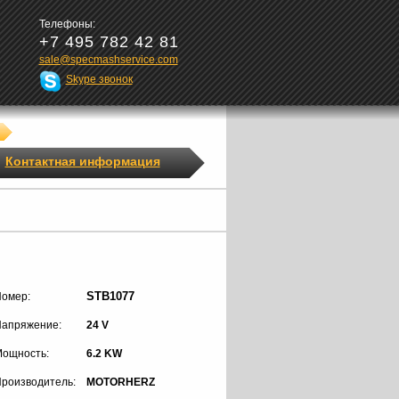
Телефоны:
+7 495 782 42 81
sale@specmashservice.com
Skype звонок
Контактная информация
STB1077
омер:
апряжение:
24 V
ощность:
6.2 KW
роизводитель:
MOTORHERZ