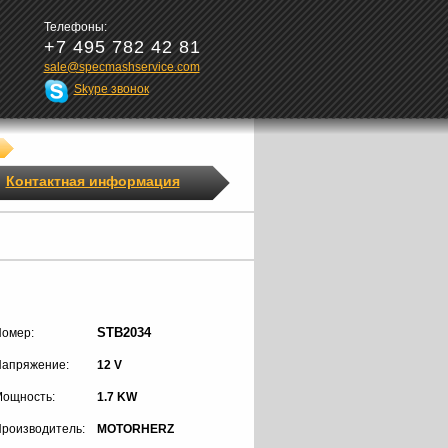
Телефоны:
+7 495 782 42 81
sale@specmashservice.com
Skype звонок
Контактная информация
STB2034
омер:
апряжение:
12 V
ощность:
1.7 KW
роизводитель:
MOTORHERZ