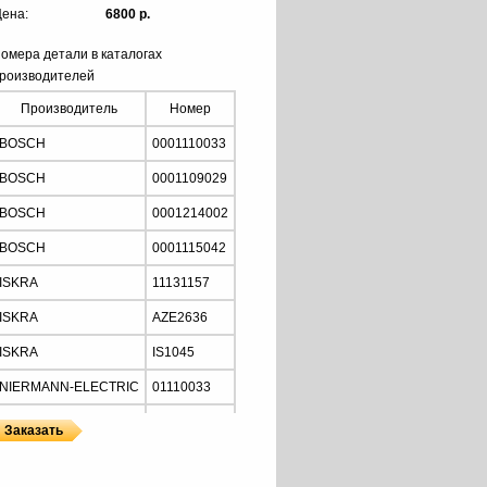
ена:
6800 р.
омера детали в каталогах
роизводителей
Производитель
Номер
BOSCH
0001110033
BOSCH
0001109029
BOSCH
0001214002
BOSCH
0001115042
ISKRA
11131157
ISKRA
AZE2636
ISKRA
IS1045
NIERMANN-ELECTRIC
01110033
MOTORHERZ
STB2034
Z