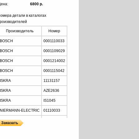
ена:
6800 р.
омера детали в каталогах
роизводителей
Производитель
Номер
BOSCH
0001110033
BOSCH
0001109029
BOSCH
0001214002
BOSCH
0001115042
ISKRA
11131157
ISKRA
AZE2636
ISKRA
IS1045
NIERMANN-ELECTRIC
01110033
MOTORHERZ
STB2034
Z