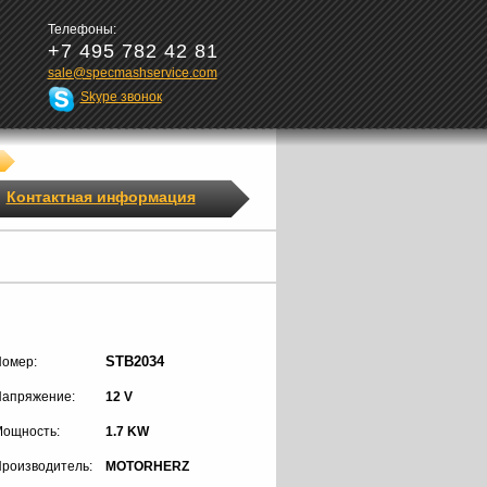
Телефоны:
+7 495 782 42 81
sale@specmashservice.com
Skype звонок
Контактная информация
STB2034
омер:
апряжение:
12 V
ощность:
1.7 KW
роизводитель:
MOTORHERZ