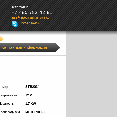
Телефоны:
+7 495 782 42 81
sale@specmashservice.com
Skype звонок
Контактная информация
STB2034
омер:
апряжение:
12 V
ощность:
1.7 KW
роизводитель:
MOTORHERZ