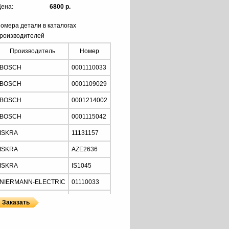
ена:
6800 р.
омера детали в каталогах
роизводителей
Производитель
Номер
BOSCH
0001110033
BOSCH
0001109029
BOSCH
0001214002
BOSCH
0001115042
ISKRA
11131157
ISKRA
AZE2636
ISKRA
IS1045
NIERMANN-ELECTRIC
01110033
MOTORHERZ
STB2034
Z