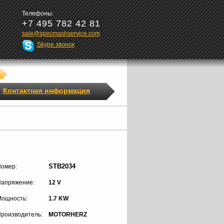
Телефоны:
+7 495 782 42 81
sale@specmashservice.com
Skype звонок
Контактная информация
STB2034
омер:
апряжение:
12 V
ощность:
1.7 KW
роизводитель:
MOTORHERZ