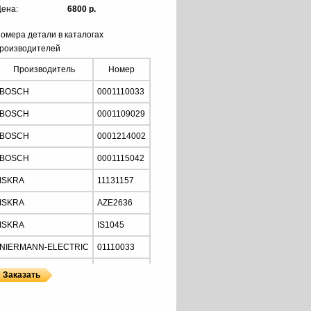
ена:
6800 р.
омера детали в каталогах
роизводителей
Производитель
Номер
BOSCH
0001110033
BOSCH
0001109029
BOSCH
0001214002
BOSCH
0001115042
ISKRA
11131157
ISKRA
AZE2636
ISKRA
IS1045
NIERMANN-ELECTRIC
01110033
MOTORHERZ
STB2034
Z