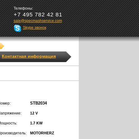
Телефоны:
+7 495 782 42 81
sale@specmashservice.com
Skype звонок
Контактная информация
STB2034
омер:
апряжение:
12 V
ощность:
1.7 KW
роизводитель:
MOTORHERZ