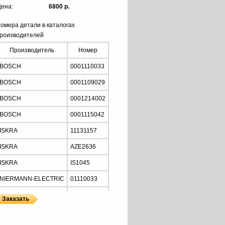
ена:
6800 р.
омера детали в каталогах
роизводителей
Производитель
Номер
BOSCH
0001110033
BOSCH
0001109029
BOSCH
0001214002
BOSCH
0001115042
ISKRA
11131157
ISKRA
AZE2636
ISKRA
IS1045
NIERMANN-ELECTRIC
01110033
MOTORHERZ
STB2034
Z