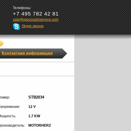
Телефоны:
+7 495 782 42 81
sale@specmashservice.com
Skype звонок
Контактная информация
STB2034
омер:
апряжение:
12 V
ощность:
1.7 KW
роизводитель:
MOTORHERZ