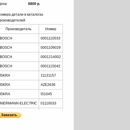
ена:
6800 р.
омера детали в каталогах
роизводителей
Производитель
Номер
BOSCH
0001110033
BOSCH
0001109029
BOSCH
0001214002
BOSCH
0001115042
ISKRA
11131157
ISKRA
AZE2636
ISKRA
IS1045
NIERMANN-ELECTRIC
01110033
MOTORHERZ
STB2034
Z