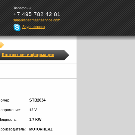
Телефоны:
+7 495 782 42 81
sale@specmashservice.com
Skype звонок
Контактная информация
STB2034
омер:
апряжение:
12 V
ощность:
1.7 KW
роизводитель:
MOTORHERZ