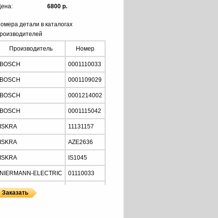
ена:
6800 р.
омера детали в каталогах
роизводителей
Производитель
Номер
BOSCH
0001110033
BOSCH
0001109029
BOSCH
0001214002
BOSCH
0001115042
ISKRA
11131157
ISKRA
AZE2636
ISKRA
IS1045
NIERMANN-ELECTRIC
01110033
MOTORHERZ
STB2034
Z