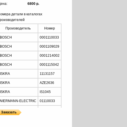
ена:
6800 р.
омера детали в каталогах
роизводителей
Производитель
Номер
BOSCH
0001110033
BOSCH
0001109029
BOSCH
0001214002
BOSCH
0001115042
ISKRA
11131157
ISKRA
AZE2636
ISKRA
IS1045
NIERMANN-ELECTRIC
01110033
MOTORHERZ
STB2034
Z