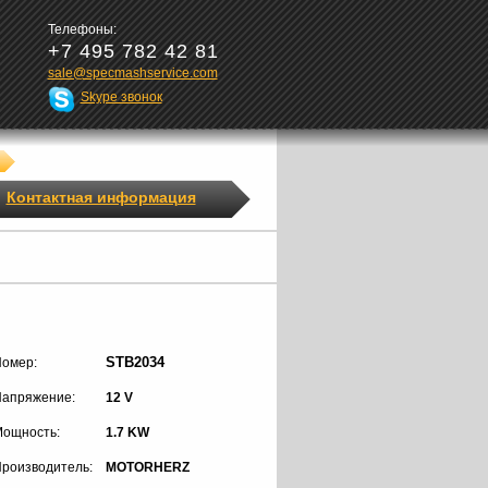
Телефоны:
+7 495 782 42 81
sale@specmashservice.com
Skype звонок
Контактная информация
STB2034
омер:
апряжение:
12 V
ощность:
1.7 KW
роизводитель:
MOTORHERZ