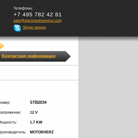
Телефоны:
+7 495 782 42 81
sale@specmashservice.com
Skype звонок
Контактная информация
STB2034
омер:
апряжение:
12 V
ощность:
1.7 KW
роизводитель:
MOTORHERZ