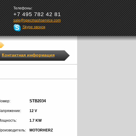
Телефоны:
+7 495 782 42 81
sale@specmashservice.com
Skype звонок
Контактная информация
STB2034
омер:
апряжение:
12 V
ощность:
1.7 KW
роизводитель:
MOTORHERZ