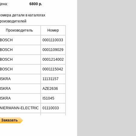
ена:
6800 р.
омера детали в каталогах
роизводителей
Производитель
Номер
BOSCH
0001110033
BOSCH
0001109029
BOSCH
0001214002
BOSCH
0001115042
ISKRA
11131157
ISKRA
AZE2636
ISKRA
IS1045
NIERMANN-ELECTRIC
01110033
MOTORHERZ
STB2034
Z