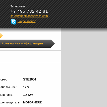
Телефоны:
+7 495 782 42 81
sale@specmashservice.com
Skype звонок
Контактная информация
STB2034
омер:
апряжение:
12 V
ощность:
1.7 KW
роизводитель:
MOTORHERZ