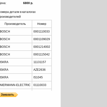
ена:
6800 р.
омера детали в каталогах
роизводителей
Производитель
Номер
BOSCH
0001110033
BOSCH
0001109029
BOSCH
0001214002
BOSCH
0001115042
ISKRA
11131157
ISKRA
AZE2636
ISKRA
IS1045
NIERMANN-ELECTRIC
01110033
MOTORHERZ
STB2034
Z