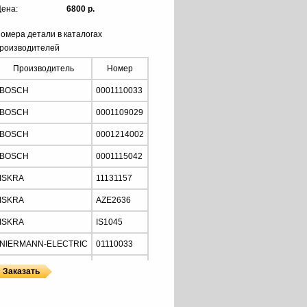
ена:
6800 р.
омера детали в каталогах
роизводителей
Производитель
Номер
BOSCH
0001110033
BOSCH
0001109029
BOSCH
0001214002
BOSCH
0001115042
ISKRA
11131157
ISKRA
AZE2636
ISKRA
IS1045
NIERMANN-ELECTRIC
01110033
MOTORHERZ
STB2034
Z