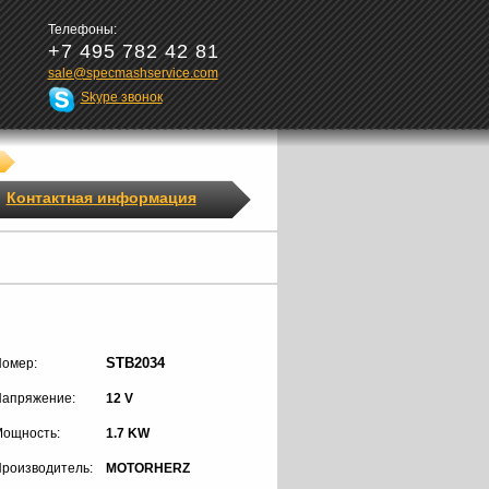
Телефоны:
+7 495 782 42 81
sale@specmashservice.com
Skype звонок
Контактная информация
STB2034
омер:
апряжение:
12 V
ощность:
1.7 KW
роизводитель:
MOTORHERZ