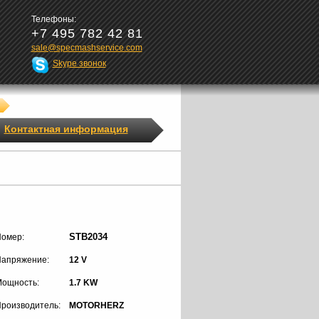
Телефоны:
+7 495 782 42 81
sale@specmashservice.com
Skype звонок
Контактная информация
STB2034
омер:
апряжение:
12 V
ощность:
1.7 KW
роизводитель:
MOTORHERZ