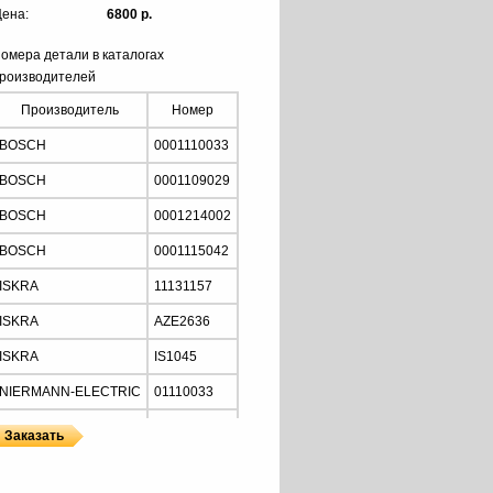
ена:
6800 р.
омера детали в каталогах
роизводителей
Производитель
Номер
BOSCH
0001110033
BOSCH
0001109029
BOSCH
0001214002
BOSCH
0001115042
ISKRA
11131157
ISKRA
AZE2636
ISKRA
IS1045
NIERMANN-ELECTRIC
01110033
MOTORHERZ
STB2034
Z