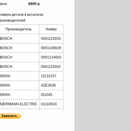
ена:
6800 р.
омера детали в каталогах
роизводителей
Производитель
Номер
BOSCH
0001110033
BOSCH
0001109029
BOSCH
0001214002
BOSCH
0001115042
ISKRA
11131157
ISKRA
AZE2636
ISKRA
IS1045
NIERMANN-ELECTRIC
01110033
MOTORHERZ
STB2034
Z