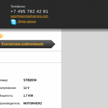
Телефоны:
+7 495 782 42 81
sale@specmashservice.com
Skype звонок
Контактная информация
STB2034
омер:
апряжение:
12 V
ощность:
1.7 KW
роизводитель:
MOTORHERZ