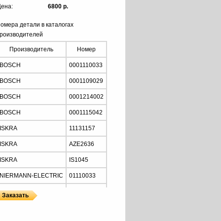
ена:
6800 р.
омера детали в каталогах
роизводителей
Производитель
Номер
BOSCH
0001110033
BOSCH
0001109029
BOSCH
0001214002
BOSCH
0001115042
ISKRA
11131157
ISKRA
AZE2636
ISKRA
IS1045
NIERMANN-ELECTRIC
01110033
MOTORHERZ
STB2034
Z