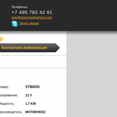
Телефоны:
+7 495 782 42 81
sale@specmashservice.com
Skype звонок
Контактная информация
STB2034
омер:
апряжение:
12 V
ощность:
1.7 KW
роизводитель:
MOTORHERZ