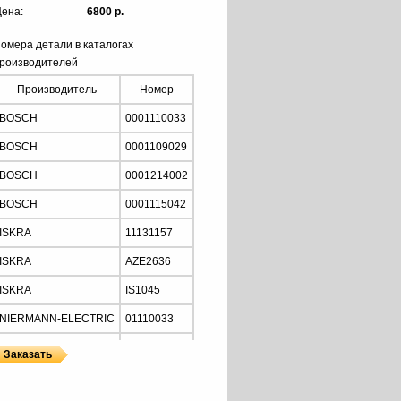
ена:
6800 р.
омера детали в каталогах
роизводителей
Производитель
Номер
BOSCH
0001110033
BOSCH
0001109029
BOSCH
0001214002
BOSCH
0001115042
ISKRA
11131157
ISKRA
AZE2636
ISKRA
IS1045
NIERMANN-ELECTRIC
01110033
MOTORHERZ
STB2034
Z