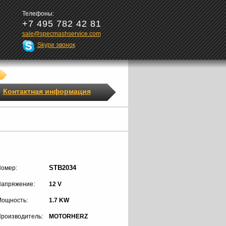
Телефоны:
+7 495 782 42 81
sale@specmashservice.com
Skype звонок
Контактная информация
STB2034
омер:
апряжение:
12 V
ощность:
1.7 KW
роизводитель:
MOTORHERZ