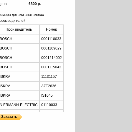
ена:
6800 р.
омера детали в каталогах
роизводителей
Производитель
Номер
BOSCH
0001110033
BOSCH
0001109029
BOSCH
0001214002
BOSCH
0001115042
ISKRA
11131157
ISKRA
AZE2636
ISKRA
IS1045
NIERMANN-ELECTRIC
01110033
MOTORHERZ
STB2034
Z