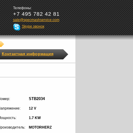
Телефоны:
+7 495 782 42 81
sale@specmashservice.com
Skype звонок
Контактная информация
STB2034
омер:
апряжение:
12 V
ощность:
1.7 KW
роизводитель:
MOTORHERZ