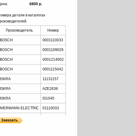
ена:
6800 р.
омера детали в каталогах
роизводителей
Производитель
Номер
BOSCH
0001110033
BOSCH
0001109029
BOSCH
0001214002
BOSCH
0001115042
ISKRA
11131157
ISKRA
AZE2636
ISKRA
IS1045
NIERMANN-ELECTRIC
01110033
MOTORHERZ
STB2034
Z