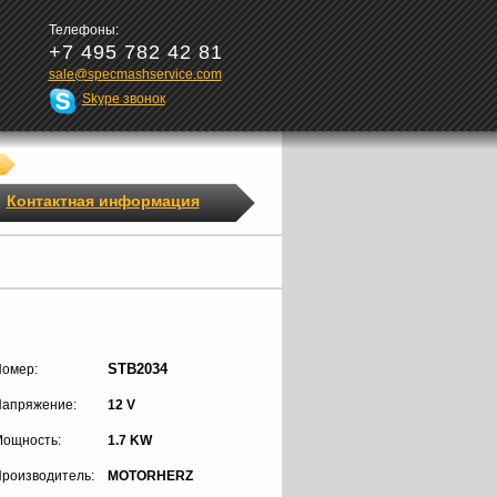
Телефоны:
+7 495 782 42 81
sale@specmashservice.com
Skype звонок
Контактная информация
STB2034
омер:
апряжение:
12 V
ощность:
1.7 KW
роизводитель:
MOTORHERZ