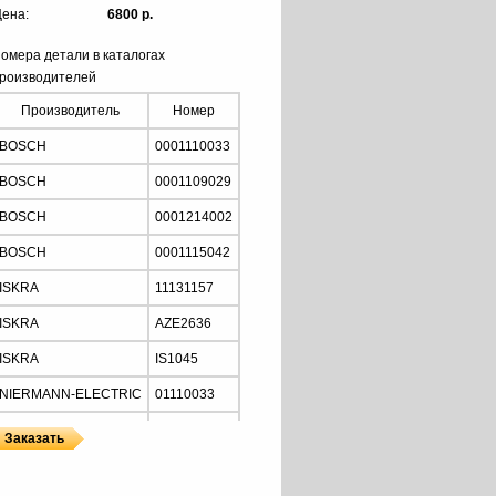
ена:
6800 р.
омера детали в каталогах
роизводителей
Производитель
Номер
BOSCH
0001110033
BOSCH
0001109029
BOSCH
0001214002
BOSCH
0001115042
ISKRA
11131157
ISKRA
AZE2636
ISKRA
IS1045
NIERMANN-ELECTRIC
01110033
MOTORHERZ
STB2034
Z