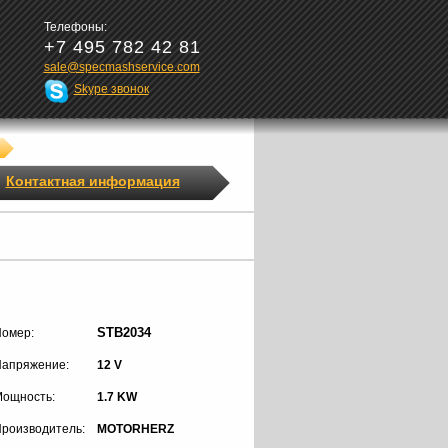
Телефоны:
+7 495 782 42 81
sale@specmashservice.com
Skype звонок
Контактная информация
STB2034
омер:
апряжение:
12 V
ощность:
1.7 KW
роизводитель:
MOTORHERZ