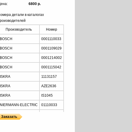
ена:
6800 р.
омера детали в каталогах
роизводителей
Производитель
Номер
BOSCH
0001110033
BOSCH
0001109029
BOSCH
0001214002
BOSCH
0001115042
ISKRA
11131157
ISKRA
AZE2636
ISKRA
IS1045
NIERMANN-ELECTRIC
01110033
MOTORHERZ
STB2034
Z