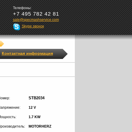
Телефоны:
+7 495 782 42 81
sale@specmashservice.com
Skype звонок
Контактная информация
STB2034
омер:
апряжение:
12 V
ощность:
1.7 KW
роизводитель:
MOTORHERZ