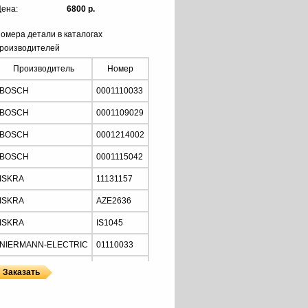
ена:
6800 р.
омера детали в каталогах
роизводителей
Производитель
Номер
BOSCH
0001110033
BOSCH
0001109029
BOSCH
0001214002
BOSCH
0001115042
ISKRA
11131157
ISKRA
AZE2636
ISKRA
IS1045
NIERMANN-ELECTRIC
01110033
MOTORHERZ
STB2034
Z