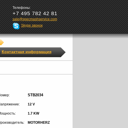
Телефоны:
+7 495 782 42 81
sale@specmashservice.com
Skype звонок
Контактная информация
STB2034
омер:
апряжение:
12 V
ощность:
1.7 KW
роизводитель:
MOTORHERZ