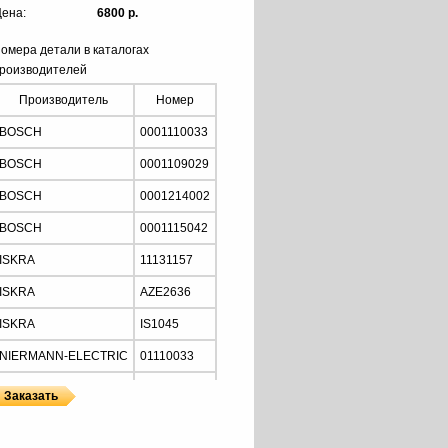
ена:
6800 р.
омера детали в каталогах
роизводителей
Производитель
Номер
BOSCH
0001110033
BOSCH
0001109029
BOSCH
0001214002
BOSCH
0001115042
ISKRA
11131157
ISKRA
AZE2636
ISKRA
IS1045
NIERMANN-ELECTRIC
01110033
MOTORHERZ
STB2034
Z