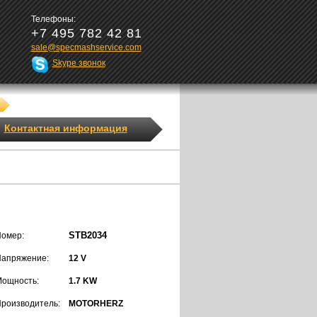
Телефоны:
+7 495 782 42 81
sale@specmashservice.com
Skype звонок
Контактная информация
STB2034
омер:
апряжение:
12 V
ощность:
1.7 KW
роизводитель:
MOTORHERZ