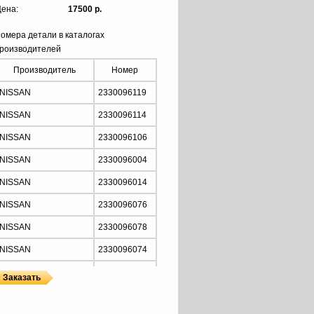
ена:
17500 р.
омера детали в каталогах
роизводителей
Производитель
Номер
NISSAN
2330096119
NISSAN
2330096114
NISSAN
2330096106
NISSAN
2330096004
NISSAN
2330096014
NISSAN
2330096076
NISSAN
2330096078
NISSAN
2330096074
NISSAN
2330096065
NISSAN
2330096016
Z