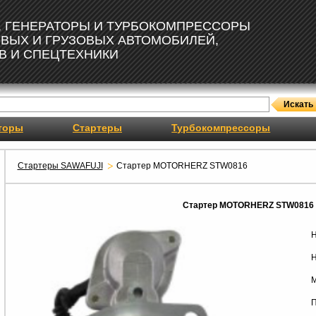
, ГЕНЕРАТОРЫ И ТУРБОКОМПРЕССОРЫ
ОВЫХ И ГРУЗОВЫХ АВТОМОБИЛЕЙ,
В И СПЕЦТЕХНИКИ
торы
Стартеры
Турбокомпрессоры
Стартеры SAWAFUJI
Стартер MOTORHERZ STW0816
Стартер MOTORHERZ STW0816
Н
Н
М
П