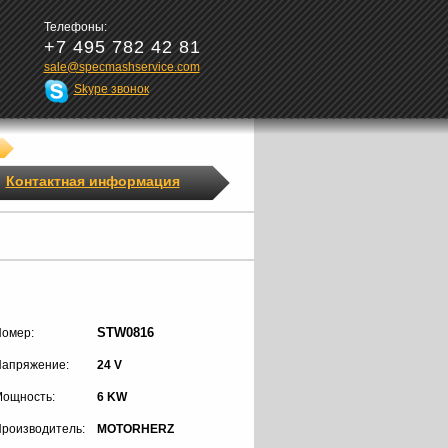
Телефоны:
+7 495 782 42 81
sale@specmashservice.com
Skype звонок
Контактная информация
STW0816
омер:
апряжение:
24 V
ощность:
6 KW
роизводитель:
MOTORHERZ