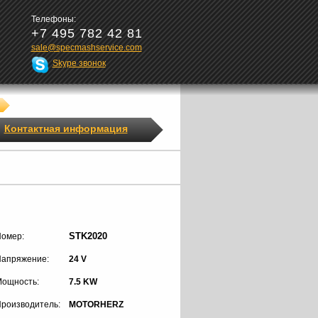
Телефоны:
+7 495 782 42 81
sale@specmashservice.com
Skype звонок
Контактная информация
STK2020
омер:
апряжение:
24 V
ощность:
7.5 KW
роизводитель:
MOTORHERZ