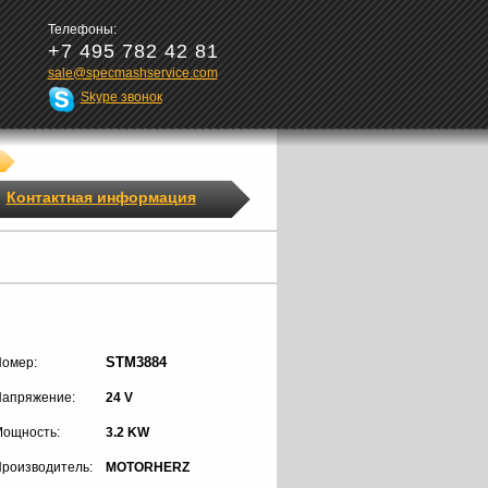
Телефоны:
+7 495 782 42 81
sale@specmashservice.com
Skype звонок
Контактная информация
STM3884
омер:
апряжение:
24 V
ощность:
3.2 KW
роизводитель:
MOTORHERZ