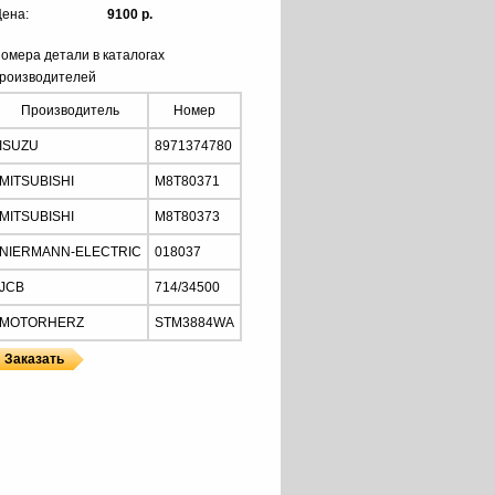
ена:
9100 р.
омера детали в каталогах
роизводителей
Производитель
Номер
ISUZU
8971374780
MITSUBISHI
M8T80371
MITSUBISHI
M8T80373
NIERMANN-ELECTRIC
018037
JCB
714/34500
MOTORHERZ
STM3884WA
Z