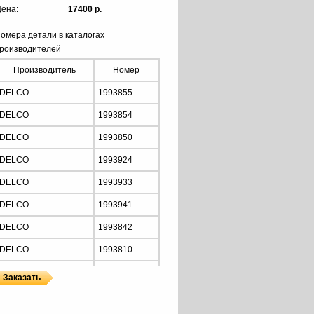
ена:
17400 р.
омера детали в каталогах
роизводителей
Производитель
Номер
DELCO
1993855
DELCO
1993854
DELCO
1993850
DELCO
1993924
DELCO
1993933
DELCO
1993941
DELCO
1993842
DELCO
1993810
DELCO
1990493
DELCO
1990491