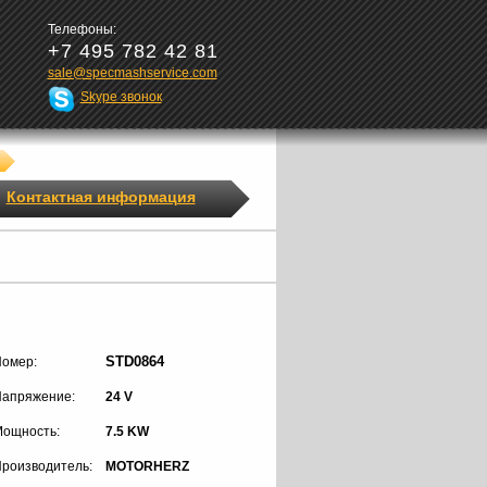
Телефоны:
+7 495 782 42 81
sale@specmashservice.com
Skype звонок
Контактная информация
STD0864
омер:
апряжение:
24 V
ощность:
7.5 KW
роизводитель:
MOTORHERZ