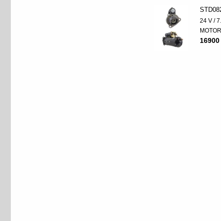
STD08
24 V / 
MOTO
16900