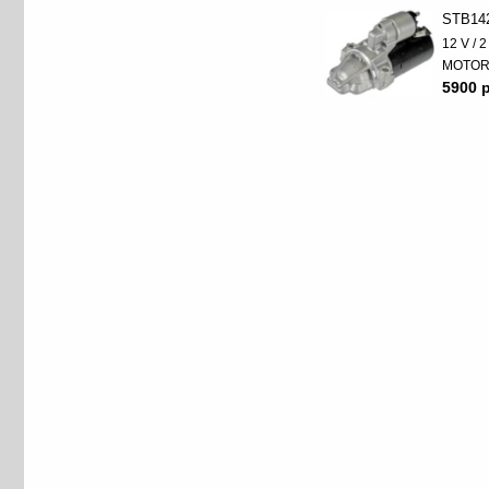
STB14
12 V / 
MOTO
5900 p