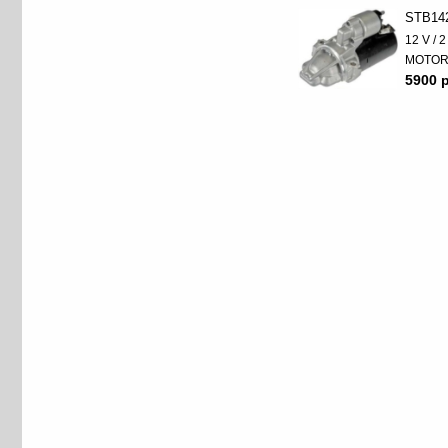
STB14
12 V / 
MOTO
5900 p