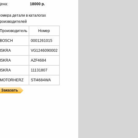
ена:
18000 р.
омера детали в каталогах
роизводителей
Производитель
Номер
BOSCH
0001261015
ISKRA
VG1246090002
ISKRA
AZF4684
ISKRA
11131807
MOTORHERZ
STI4684WA
Z