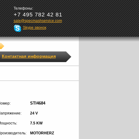
Телефоны:
+7 495 782 42 81
sale@specmashservice.com
Skype звонок
Контактная информация
STI4684
омер:
апряжение:
24 V
ощность:
7.5 KW
роизводитель:
MOTORHERZ