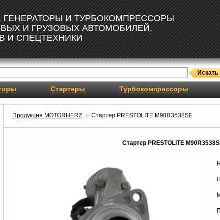
, ГЕНЕРАТОРЫ И ТУРБОКОМПРЕССОРЫ
ОВЫХ И ГРУЗОВЫХ АВТОМОБИЛЕЙ,
В И СПЕЦТЕХНИКИ
торы
Стартеры
Турбокомпрессоры
Продукция MOTORHERZ
Стартер PRESTOLITE M90R3538SE
Стартер PRESTOLITE M90R3538S
Н
Н
М
П