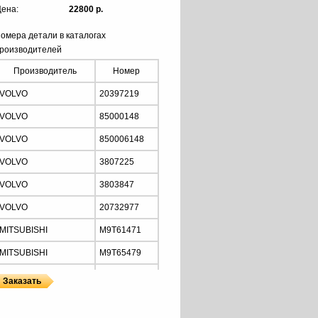
ена:
22800 р.
омера детали в каталогах
роизводителей
Производитель
Номер
VOLVO
20397219
VOLVO
85000148
VOLVO
850006148
VOLVO
3807225
VOLVO
3803847
VOLVO
20732977
MITSUBISHI
M9T61471
MITSUBISHI
M9T65479
MITSUBISHI
M9T64973
MITSUBISHI
M9T61479