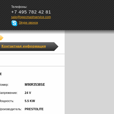
Телефоны:
+7 495 782 42 81
sale@specmashservice.com
Skype звонок
Контактная информация
E
M90R3538SE
омер:
апряжение:
24 V
ощность:
5.5 KW
роизводитель:
PRESTOLITE