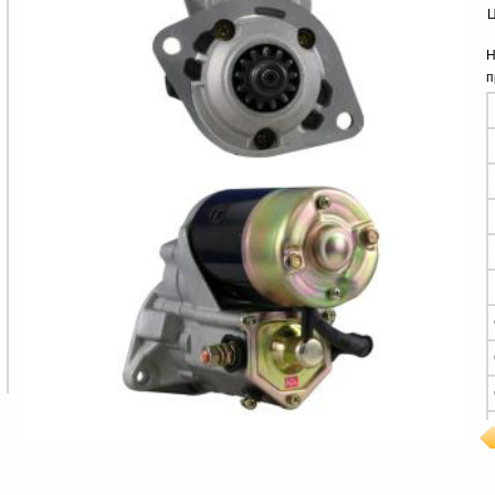
Ц
Н
п