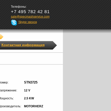
Телефоны:
+7 495 782 42 81
sale@specmashservice.com
Skype звонок
Контактная информация
STN3725
омер:
апряжение:
12 V
ощность:
2.5 KW
роизводитель:
MOTORHERZ