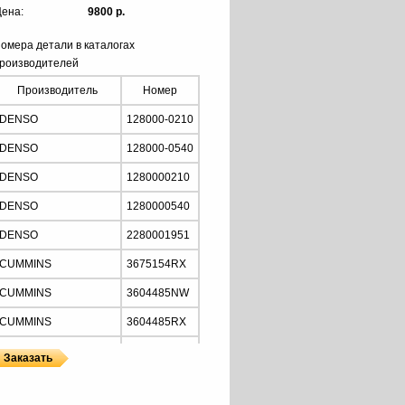
ена:
9800 р.
омера детали в каталогах
роизводителей
Производитель
Номер
DENSO
128000-0210
DENSO
128000-0540
DENSO
1280000210
DENSO
1280000540
DENSO
2280001951
CUMMINS
3675154RX
CUMMINS
3604485NW
CUMMINS
3604485RX
CUMMINS
3604660NW
CUMMINS
3675154NW