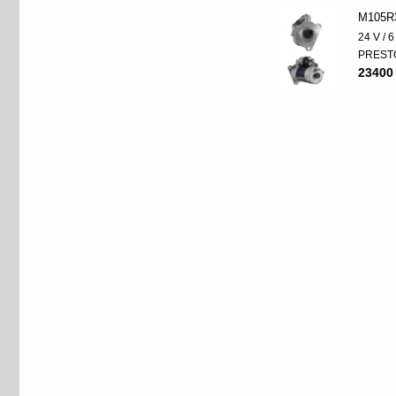
M105R
24 V / 
PREST
23400