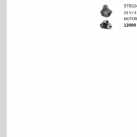
STB12
24 V / 
MOTO
12000