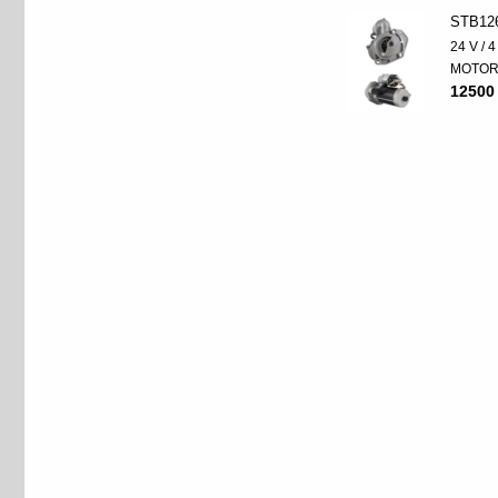
STB12
24 V / 
MOTO
12500