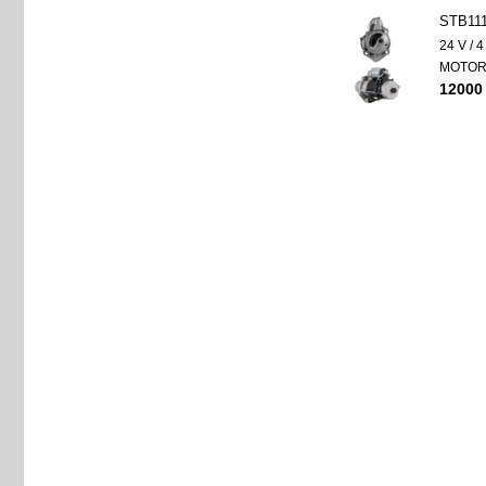
STB11
24 V / 
MOTO
12000